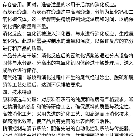
存仓备用。同时，准备适量的水用于后续的消化反应。
石灰石煅烧：石灰石在煅烧炉中高温煅烧，分解为氧化钙和二
氧化碳气体。这一步骤需要精确控制煅烧温度和时间，以确保
氧化钙的质量和产量。
消化反应：氧化钙被送入消化器，与水进行消化反应，生成氢
氧化钙。此过程需要控制水的流量和温度，以保证反应的充分
进行和产品的质量。
产品分离与干燥：消化反应后的氢氧化钙浆液通过分离设备将
固体与水分离。分离出的氢氧化钙固体经过干燥处理后，送入
成品仓进行储存。
尾气处理：煅烧和消化过程中产生的尾气经过除尘、脱硫和脱
硝等工艺处理后，达到环保排放要求。
四、技术特点
原料精选与处理：对原料石灰石的纯度和粒度有严格要求，通
过精细化的选矿和破碎研磨工艺，确保原料的质量与稳定性。
高效消化工艺：采用先进的消化工艺，如高温高压消化技术，
提高消化效率，使产品具有更高的比表面积与活性。
精细控制与调节系统：配备先进的自动化控制系统与传感器，
实时监测生产过程中的各项参数，并根据预设的工艺要求进行