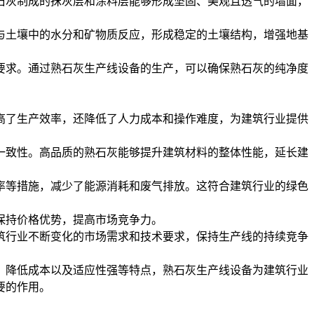
石灰制成的抹灰层和涂料层能够形成坚固、美观且透气的墙面，
与土壤中的水分和矿物质反应，形成稳定的土壤结构，增强地基
要求。通过熟石灰生产线设备的生产，可以确保熟石灰的纯净度
高了生产效率，还降低了人力成本和操作难度，为建筑行业提供
一致性。高品质的熟石灰能够提升建筑材料的整体性能，延长建
率等措施，减少了能源消耗和废气排放。这符合建筑行业的绿色
保持价格优势，提高市场竞争力。
筑行业不断变化的市场需求和技术要求，保持生产线的持续竞争
、降低成本以及适应性强等特点，熟石灰生产线设备为建筑行业
要的作用。