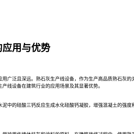
的应用与优势
应用广泛且深远。熟石灰生产线设备，作为生产高品质熟石灰的
生产线设备在建筑行业的应用场景及其显著优势。
水泥中的硅酸三钙反应生成水化硅酸钙凝胶，增强混凝土的强度