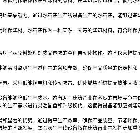
，常被用作墙体抹灰和涂料的原料。在建筑装修过程中，使用熟
高地基承载力。通过熟石灰生产线设备生产的熟石灰，能够迅速
用环保建材。熟石灰作为一种天然、无毒的建筑材料，符合环保
实现了从原料处理到成品包装的全程自动化操作。这不仅大幅提
能够实时监测生产过程中的各项参数，确保产品质量的稳定性和
因素。采用低能耗电机和传动装置、优化燃烧系统提高热能回收
设备能够降低生产成本。这有助于建筑企业在激烈的市场竞争中
同的生产需求进行灵活配置和升级换代。这使得设备能够应对建
景和显著的优势。通过提高生产效率、确保产品质量、节能环保
市场的不断发展，熟石灰生产线设备将在建筑行业中发挥更加重