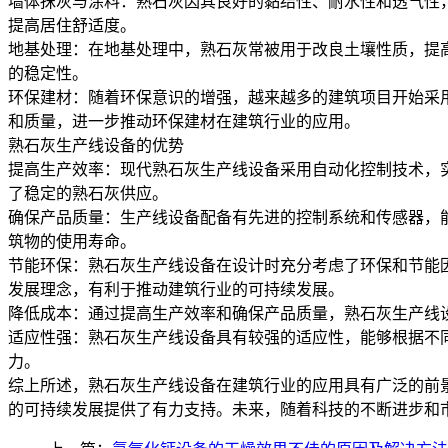
墙体抹灰与涂料：熟石灰因其良好的黏结性、耐水性和透气性
提高居住舒适度。
地基处理：在地基处理中，熟石灰常被用于改良土壤性质，提
的稳定性。
环保建材：随着环保意识的增强，越来越多的建筑项目开始采
和质量，进一步推动环保建材在建筑行业的应用。
熟石灰生产线设备的优势
提高生产效率：现代熟石灰生产线设备采用自动化控制技术，
了稳定的熟石灰供应。
确保产品质量：生产线设备配备有先进的控制系统和传感器，
筑物的使用寿命。
节能环保：熟石灰生产线设备在设计时充分考虑了环保和节能
发展理念，有利于推动建筑行业的可持续发展。
降低成本：通过提高生产效率和确保产品质量，熟石灰生产线
适应性强：熟石灰生产线设备具有较强的适应性，能够根据不
力。
综上所述，熟石灰生产线设备在建筑行业的应用具有广泛的前
的可持续发展提供了有力支持。未来，随着科技的不断进步和