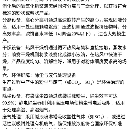
消化后的氢氧化钙浆液需经固液分离与干燥处理，以获得符合
标准的粉状或粒状产品。
分离设备：离心分离机通过高速旋转产生的离心力实现固液分
离，适用于处理细颗粒浆液；压滤机则通过滤板挤压物料，分
离效率高，滤饼含水率低（可降至20%以下），适合大规模生
产。
干燥设备：热风干燥机通过循环热风与物料直接接触，蒸发水
分；喷雾干燥机则将浆液雾化成微小液滴，在热风中快速干
燥，产品粒度均匀、溶解性好，适用于对粉体细度要求高的场
景。
六、环保屏障：除尘与废气处理设备
生产过程中产生的粉尘与废气（如CO₂、SO₂）是环保治理的
重点。
除尘设备：布袋除尘器通过滤袋拦截粉尘，除尘效率可达
99.9%；静电除尘器则利用高压电场使粉尘带电后吸附，适用
于处理高温、高湿烟气。
废气处理：采用碱液喷淋塔吸收酸性气体（如SO₂），或通过
活性炭吸附处理有机废气，确保排放浓度符合国家环保标准