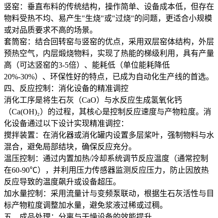
竖窑：垂直布料的传统结构，操作简单、设备成本低，但存在
物料受热不均、易产生"生烧"或"过烧"的问题，更适合小规模
或对品质要求不高的场景。
套筒窑：结合回转窑与竖窑的优点，采用双层窑体结构，外层
预热空气，内层煅烧物料，实现了热能的梯级利用，具有产量
高（可达竖窑的3-5倍）、能耗低（单位能耗降低
20%-30%）、环保性好的特点，已成为自动化生产线的首选。
四、反应控制：消化设备的精准调控
消化工序是将生石灰（CaO）与水反应生成氢氧化钙
（Ca(OH)₂）的过程，其核心是控制反应速度与产物粒度。消
化设备通过以下设计实现精准调控：
搅拌装置：在消化器或消化罐内设置多层桨叶，强制物料与水
混合，避免局部结块，确保反应充分。
温压控制：通过内置加热/冷却系统调节反应温度（通常控制
在60-90℃），并利用压力传感器监测反应压力，防止因放热
反应导致的温度飙升或设备超压。
加水量控制：采用流量计与变频泵联动，根据生石灰活性与目
标产物粒度调整加水量，避免浆液过稀或过稠。
五、成品处理：分离与干燥设备的效能提升