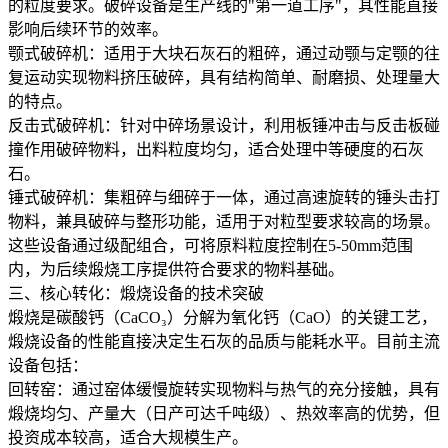
的粒度要求。破碎设备是生产线的"第一道工序"，其性能直接
影响后续环节的效率。
颚式破碎机：适用于大块石灰石的粗碎，通过动颚与定颚的往
复运动实现物料挤压破碎，具有结构简单、耐磨损、处理量大
的特点。
反击式破碎机：针对中碎场景设计，利用板锤冲击与反击板碰
撞作用破碎物料，出料粒度均匀，适合处理中等硬度的石灰
石。
锤式破碎机：集粗碎与细碎于一体，通过高速旋转的锤头击打
物料，兼具破碎与整形功能，适用于对粒型要求较高的场景。
这些设备通过级配组合，可将原料粒度控制在5-50mm范围
内，为后续煅烧工序提供符合要求的物料基础。
三、核心转化：煅烧设备的技术突破
煅烧是碳酸钙（CaCO₃）分解为氧化钙（CaO）的关键工艺，
煅烧设备的性能直接决定生石灰的品质与能耗水平。目前主流
设备包括：
回转窑：通过窑体缓慢旋转实现物料与热气的充分接触，具有
煅烧均匀、产量大（日产可达千吨级）、热效率高的优势，但
投资成本较高，适合大规模生产。