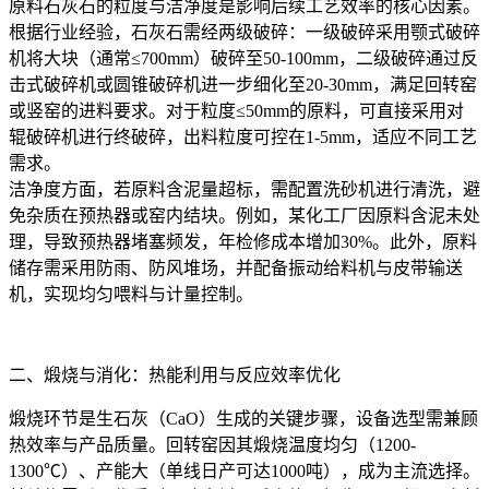
原料石灰石的粒度与洁净度是影响后续工艺效率的核心因素。
根据行业经验，石灰石需经两级破碎：一级破碎采用颚式破碎
机将大块（通常≤700mm）破碎至50-100mm，二级破碎通过反
击式破碎机或圆锥破碎机进一步细化至20-30mm，满足回转窑
或竖窑的进料要求。对于粒度≤50mm的原料，可直接采用对
辊破碎机进行终破碎，出料粒度可控在1-5mm，适应不同工艺
需求。
洁净度方面，若原料含泥量超标，需配置洗砂机进行清洗，避
免杂质在预热器或窑内结块。例如，某化工厂因原料含泥未处
理，导致预热器堵塞频发，年检修成本增加30%。此外，原料
储存需采用防雨、防风堆场，并配备振动给料机与皮带输送
机，实现均匀喂料与计量控制。
二、煅烧与消化：热能利用与反应效率优化
煅烧环节是生石灰（CaO）生成的关键步骤，设备选型需兼顾
热效率与产品质量。回转窑因其煅烧温度均匀（1200-
1300℃）、产能大（单线日产可达1000吨），成为主流选择。