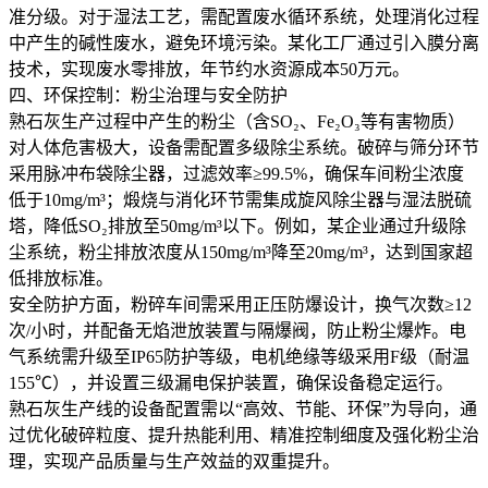
准分级。对于湿法工艺，需配置废水循环系统，处理消化过程
中产生的碱性废水，避免环境污染。某化工厂通过引入膜分离
技术，实现废水零排放，年节约水资源成本50万元。
四、环保控制：粉尘治理与安全防护
熟石灰生产过程中产生的粉尘（含SO₂、Fe₂O₃等有害物质）
对人体危害极大，设备需配置多级除尘系统。破碎与筛分环节
采用脉冲布袋除尘器，过滤效率≥99.5%，确保车间粉尘浓度
低于10mg/m³；煅烧与消化环节需集成旋风除尘器与湿法脱硫
塔，降低SO₂排放至50mg/m³以下。例如，某企业通过升级除
尘系统，粉尘排放浓度从150mg/m³降至20mg/m³，达到国家超
低排放标准。
安全防护方面，粉碎车间需采用正压防爆设计，换气次数≥12
次/小时，并配备无焰泄放装置与隔爆阀，防止粉尘爆炸。电
气系统需升级至IP65防护等级，电机绝缘等级采用F级（耐温
155℃），并设置三级漏电保护装置，确保设备稳定运行。
熟石灰生产线的设备配置需以“高效、节能、环保”为导向，通
过优化破碎粒度、提升热能利用、精准控制细度及强化粉尘治
理，实现产品质量与生产效益的双重提升。