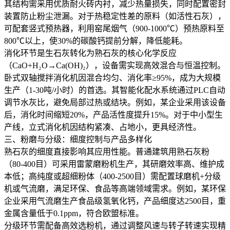
其结构需采用优质耐火砖内衬，减少热量损失，同时配置密封
装置防止粉尘泄漏。对于热稳定性差的原料（如活性石灰），
可配套竖式预热器，利用窑尾烟气（900-1000℃）预热原料至
800℃以上，使30%的碳酸钙提前分解，降低能耗。
消化环节是生石灰转化为熟石灰的核心化学反应
（CaO+H₂O→Ca(OH)₂），设备需实现高效混合与恒温控制。
卧式双轴搅拌消化机因混合均匀、消化率≥95%，成为大规模
生产（1-30吨/小时）的首选。其智能化配水系统通过PLC自动
调节水灰比，避免局部过热或结块。例如，某企业采用该设备
后，消化时间缩短20%，产品活性度提升15%。对于中小型生
产线，立式消化机因结构紧凑、占地小，更具经济性。
三、粉磨与分级：细度控制与产品多样化
熟石灰的细度直接影响其应用性能。普通建筑用熟石灰粉
（80-400目）可采用雷蒙磨粉机生产，其研磨效率高、维护成
本低；高纯度或超细粉体（400-2500目）需配置球磨机+分级
机或气流磨，满足环保、食品等高端领域需求。例如，某环保
企业采用气流磨生产食品级氢氧化钙，产品细度达2500目，重
金属含量低于0.1ppm，符合欧盟标准。
分级环节需配备高效选粉机，通过调整风速与转子转速实现精