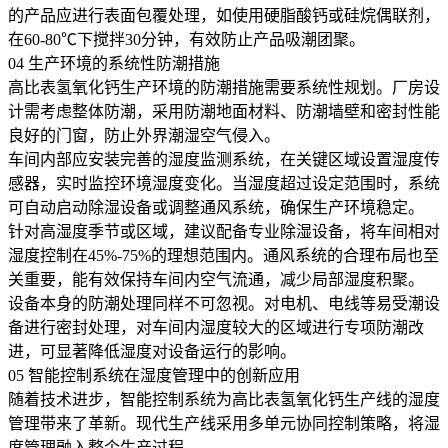
的产品应进行表面包覆处理，如使用硬脂酸钙或硅烷偶联剂，
在60-80℃下搅拌30分钟，有效防止产品吸潮团聚。
04 生产环境的系统性防潮措施
高比表氢氧化钙生产环境的防潮措施需要系统性规划。厂房设
计需考虑整体防潮，采用防潮地面材料、防潮墙壁和密封性能
良好的门窗，防止外界潮湿空气侵入。
车间内部应安装完善的湿度监测系统，在关键区域设置湿度传
感器，实时监控环境湿度变化。当湿度超过设定范围时，系统
可自动启动除湿设备或调整通风系统，确保生产环境稳定。
针对高湿度季节或区域，建议配备专业除湿设备，将车间相对
湿度控制在45%-75%的理想范围内。通风系统的合理布局也至
关重要，能有效保持车间内空气流通，减少局部湿度积聚。
设备本身的防潮处理同样不可忽视。对电机、电线等易受潮设
备进行密封处理，对车间内湿度较大的区域进行专项防潮改
进，可显著降低湿度对设备运行的影响。
05 智能控制系统在湿度管理中的创新应用
随着技术进步，智能控制系统为高比表氢氧化钙生产线的湿度
管理带来了革新。现代生产线采用多单元协同控制策略，将湿
度管理融入整个生产过程。