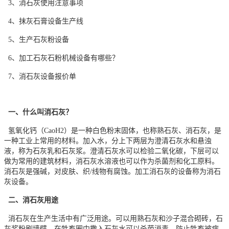
3、消石灰使用注意事项
4、抹灰石膏设备生产线
5、生产石灰粉设备
6、加工石灰石粉机械设备有哪些？
7、消石灰设备报价单
一、什么叫消石灰？
氢氧化钙（CaoH2）是一种白色粉末固体，也称熟石灰、消石灰，是
一种工业上常用的材料。加入水，分上下两层为澄清石灰水和悬浊
液，称为石灰乳和石灰浆。澄清石灰水可以检验二氧化碳，下层可以
做为常用的建筑材料，消石灰水溶液也可以作为杀菌剂和化工原料。
消石灰是强碱，对皮肤、织/线物有腐蚀。
加工消石灰的设备称为消石
灰设备。
二、消石灰用途
消石灰在生产生活中有广泛用途。可以用熟石灰和沙子混合砌砖，石
灰浆粉刷墙壁。在牲畜圈中撒入石灰水可以杀菌消毒，防止牲畜被病