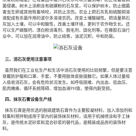
菌侵袭。树木上涂刷含有硫磺粉的石灰浆，可以保护树木，防止细菌
害虫生卵或其他牲畜啃咬，并防止冻伤。农业上把石灰乳和硫酸铜溶
液配成有杀菌作用的波尔多溶液农药。改变土壤酸碱性。把适量熟石
灰加入土壤，可以中和酸性，改善土壤环境，更利于农作物生长。还
可以生产碳酸钙、漂白粉消毒剂、脱毛剂、固化剂等。在橡胶石油行
业中，可以加在润滑油中，防止结焦，油泥沉积，中和防腐。
三、消石灰使用注意事项
虽然我们在工业化生产和生活中消石灰使用的比较频繁，但是要注意
穿戴防护服和口罩、手套，不要用肢体皮肤接触它。如果人体过量吸
入吸收消石灰，会有危险状况发生。如呼吸困难、内出血、低血压、
肌肉瘫痪、循环系统障碍、增加血液PH值，使得内脏受损。
四、抹灰石膏设备生产线
抹灰石膏是用优选的脱硫建筑石膏作为主要胶凝材料，加入添加剂和
轻集料预拌制成用于室内的装饰抹灰材料，适用于机械喷涂和手工抹
灰，是传统水泥砂浆和混合砂浆的替代品，是精装成品房的装饰材
料。