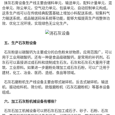
抹灰石膏设备生产线主要由储料单元、输送单元、配料计量单元、混
合单元、除尘单元，空气动力单元、包装单元、自动控制单元构成。
这条生产线可以在传统经典配置基础上增加小料配送系统，轻集料气
力输送系统，成品输送码垛系统等功能，能够大幅提高生产线整体功
效、优化工况环境，实现绿色无尘化生产。
五、生产石灰粉设备
石灰粉是以碳酸钙为主要成分的白色粉末状物质，应用范围广，可以
用于工业用碳酸钙，还有一种是食品级碳酸钙，是常用的补钙剂。石
灰石可以直接讲过成石料和烧制成生石灰。石灰和石灰石大量用于建
筑、工业原料。如果进一步磨粉处理加工成石灰石粉，可以广泛用于
建材，化工、冶金、医药、造纸、食品等领域。
石灰石磨粉机生产线设备主要由鄂式破碎机、反击式破碎机、输送
机、振动给料机、筛分机、欧版磨粉机（石灰石磨粉机）等基本设备
组成。
六、加工石灰粉机械设备有哪些？
石灰石加工机械设备可以把石灰石加工成石子、砂子、石粉、石灰