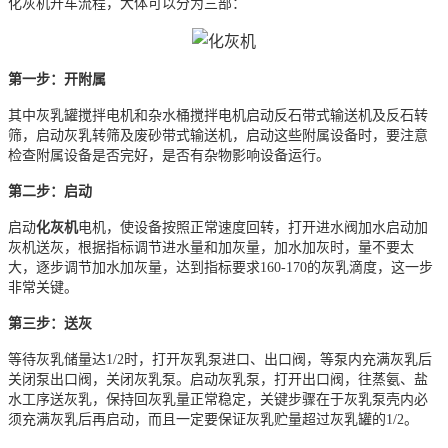
化灰机开车流程，大体可以分为三部：
第一步：开附属
其中灰乳罐搅拌电机和杂水桶搅拌电机启动反石带式输送机及反石转
筛，启动灰乳转筛及废砂带式输送机，启动这些附属设备时，要注意
检查附属设备是否完好，是否有杂物影响设备运行。
第二步：启动
启动
化灰机
电机，使设备按照正常速度回转，打开进水阀加水启动加
灰机送灰，根据指标调节进水量和加灰量，加水加灰时，量不要太
大，逐步调节加水加灰量，达到指标要求160-170的灰乳滴度，这一步
非常关键。
第三步：送灰
等待灰乳储量达1/2时，打开灰乳泵进口、出口阀，等泵内充满灰乳后
关闭泵出口阀，关闭灰乳泵。启动灰乳泵，打开出口阀，往蒸氨、盐
水工序送灰乳，保持回灰乳量正常稳定，关键步骤在于灰乳泵壳内必
须充满灰乳后再启动，而且一定要保证灰乳贮量超过灰乳罐的1/2。