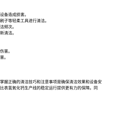
设备造成损害。
刷子等轻柔工具进行清洁。
洁频次。
新清洁。
伤害。
害。
掌握正确的清洁技巧和注意事项是确保清洁效果和设备安
比表氢氧化钙生产线的稳定运行提供更有力的保障。同