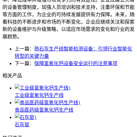
的设备管理制度，加强人员培训和技术支持，注重环保和节能
等方面的工作，为企业的可持续发展提供有力保障。未来，随
着科技的不断进步和市场的不断变化，企业应继续关注和探索
新的设备维护与升级策略，以适应市场需求的变化和行业的发
展趋势。
上一篇：
熟石灰生产线智能检测设备：引领行业智能化
转型的关键力量
下一篇：
保障氢氧化钙设备安全运行的注意事项
相关产品
工业级氢氧化钙生产线
食品医药级氢氧化钙生产线
石灰窑