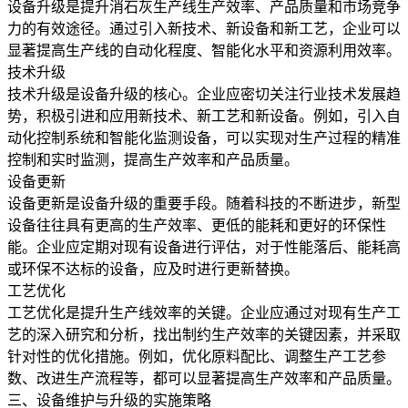
设备升级是提升消石灰生产线生产效率、产品质量和市场竞争
力的有效途径。通过引入新技术、新设备和新工艺，企业可以
显著提高生产线的自动化程度、智能化水平和资源利用效率。
技术升级
技术升级是设备升级的核心。企业应密切关注行业技术发展趋
势，积极引进和应用新技术、新工艺和新设备。例如，引入自
动化控制系统和智能化监测设备，可以实现对生产过程的精准
控制和实时监测，提高生产效率和产品质量。
设备更新
设备更新是设备升级的重要手段。随着科技的不断进步，新型
设备往往具有更高的生产效率、更低的能耗和更好的环保性
能。企业应定期对现有设备进行评估，对于性能落后、能耗高
或环保不达标的设备，应及时进行更新替换。
工艺优化
工艺优化是提升生产线效率的关键。企业应通过对现有生产工
艺的深入研究和分析，找出制约生产效率的关键因素，并采取
针对性的优化措施。例如，优化原料配比、调整生产工艺参
数、改进生产流程等，都可以显著提高生产效率和产品质量。
三、设备维护与升级的实施策略