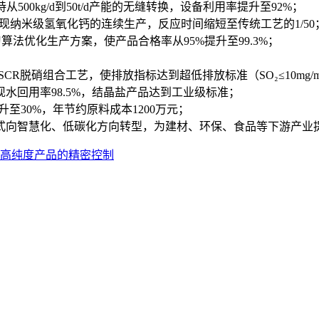
0kg/d到50t/d产能的无缝转换，设备利用率提升至92%；
现纳米级氢氧化钙的连续生产，反应时间缩短至传统工艺的1/50
算法优化生产方案，使产品合格率从95%提升至99.3%；
CR脱硝组合工艺，使排放指标达到超低排放标准（SO₂≤10mg/m³，
水回用率98.5%，结晶盐产品达到工业级标准；
至30%，年节约原料成本1200万元；
式向智慧化、低碳化方向转型，为建材、环保、食品等下游产业提
高纯度产品的精密控制