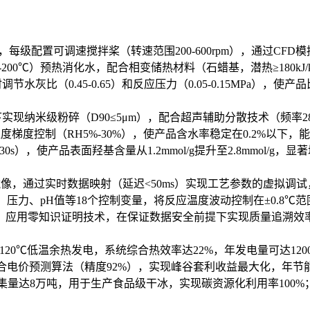
，每级配置可调速搅拌桨（转速范围200-600rpm），通过CFD
200℃）预热消化水，配合相变储热材料（石蜡基，潜热≥180kJ/
（0.45-0.65）和反应压力（0.05-0.15MPa），使产品比
实现纳米级粉碎（D90≤5μm），配合超声辅助分散技术（频率2
梯度控制（RH5%-30%），使产品含水率稳定在0.2%以下，
，使产品表面羟基含量从1.2mmol/g提升至2.8mmol/g，
镜像，通过实时数据映射（延迟<50ms）实现工艺参数的虚拟调试
压力、pH值等18个控制变量，将反应温度波动控制在±0.8℃范
应用零知识证明技术，在保证数据安全前提下实现质量追溯效率提
20℃低温余热发电，系统综合热效率达22%，年发电量可达1200
合电价预测算法（精度92%），实现峰谷套利收益最大化，年节能
捕集量达8万吨，用于生产食品级干冰，实现碳资源化利用率100%