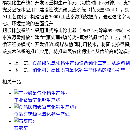
模块化生产线：开发可重构生产单元（切换时间<8分钟），支持从50
微反应技术应用：建设连续流微反应系统（持液量50mL），实
AI工艺优化：构建包含3000+工艺参数的数据库，通过强化学习
七、环境绩效的全面提升
超低排放系统：采用湿式静电除尘器（PM2.5去除率99.99%）+S
水资源零排放：建立"预处理+膜分离+蒸发结晶"组合工艺，实现
循环经济模式：开发钢渣-粉煤灰协同利用技术，将固废掺量提升
该技术体系的推广应用，将推动氢氧化钙生产从传统高耗能模
上一篇：
食品级氢氧化钙生产线设备纯化工艺：从原料到
下一篇：
消化机：高比表氢氧化钙生产体系的核心引擎
相关产品
工业级氢氧化钙生产线
食品医药级氢氧化钙生产线
石灰窑