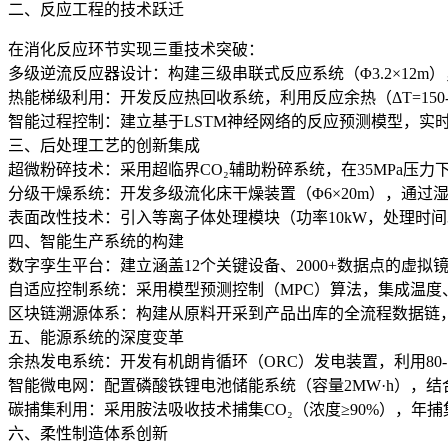
二、反应工程的技术跃迁
在消化反应环节实现三重技术突破：
多级逆流反应器设计：构建三级串联式反应系统（Φ3.2×12m）
热能梯级利用：开发反应热回收系统，利用反应余热（ΔT=150-
智能过程控制：建立基于LSTM神经网络的反应预测模型，实时调节水灰比
三、后处理工艺的创新集成
超微粉碎技术：采用超临界CO₂辅助粉碎系统，在35MPa压力下
分级干燥系统：开发多级流化床干燥装置（Φ6×20m），通过湿度
表面改性技术：引入等离子体处理模块（功率10kW，处理时间30s）
四、智能生产系统的构建
数字孪生平台：建立涵盖12个关键设备、2000+数据点的虚拟
自适应控制系统：采用模型预测控制（MPC）算法，集成温度、
区块链溯源体系：构建从原料开采到产品出库的全流程数据链，
五、能源系统的深度变革
余热发电系统：开发有机朗肯循环（ORC）发电装置，利用80-1
智能微电网：配置磷酸铁锂电池储能系统（容量2MW·h），结
碳捕集利用：采用胺法吸收技术捕集CO₂（浓度≥90%），年
六、柔性制造体系创新