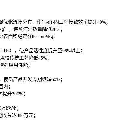
模拟优化流场分布，使气-液-固三相接触效率提升40%；
kg），使蒸汽消耗量降低28%；
表面积稳定在80±5m²/kg；
8kHz），使产品活性度提升至98%以上；
能耗较传统工艺降低45%；
显著增强应用性能；
，使新产品开发周期缩短60%；
围内；
升300%；
万kW/h；
收益达380万元；
；