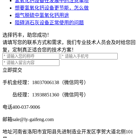
氢氧化钙设备在发展中的注意事项
想要氢氧化钙设备更节能，怎么做
烟气脱硫中氢氧化钙用途
阻碍消石灰设备正常使用的问题
选择钙丰，助您成功！
请填写您的联系方式和需求，我们专业技术人员会及时给您回
复，定制真正适合您的技术方案！
立即提交
手机
金经理：18037006138（微信同号）
岳经理：13938851360（微信同号）
电话
400-037-9006
邮箱
sale@ly-gaifeng.com
地址
河南省洛阳市宜阳县先进制造业开发区李贺大道北侧101