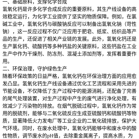
一、基础原料，支撑化学合成
氢氧化钙是许多化学合成反应的重要原料，其生产线设备的高
效稳定运行，为化学工业提供了坚实的物质保障。例如，在氯
碱工业中，氢氧化钙与碳酸钠反应可以制备出氢氧化钠（苛性
钠），这一反应过程不仅广泛应用于肥皂、纸浆、纺织品等产
品的生产，还促进了相关产业链的发展。此外，氢氧化钙还是
生产氯化钙、硫酸钙等多种钙盐的关键原料，这些钙盐在工业
生产中作为干燥剂、防冻剂、混凝土添加剂等，发挥着重要作
用。
二、环保治理，守护绿色生产
随着环保政策的日益严格，氢氧化钙在环保治理方面的应用愈
发凸显。氢氧化钙生产线设备通过优化工艺流程和采用先进的
节能设备，不仅降低了生产过程中的能源消耗，还配备了完善
的尾气处理装置，对生产过程中产生的废气进行净化处理，有
效减少了污染物的排放。在烟气脱硫过程中，氢氧化钙作为常
用的脱硫剂，能够与二氧化硫反应生成亚硫酸钙和硫酸钙等物
质，显著降低火力发电厂等工业企业的二氧化硫排放，保护大
气环境。同时，在废水处理中，氢氧化钙能够中和废水中的酸
性物质，调节废水的pH值，去除重金属离子，提高水质，为