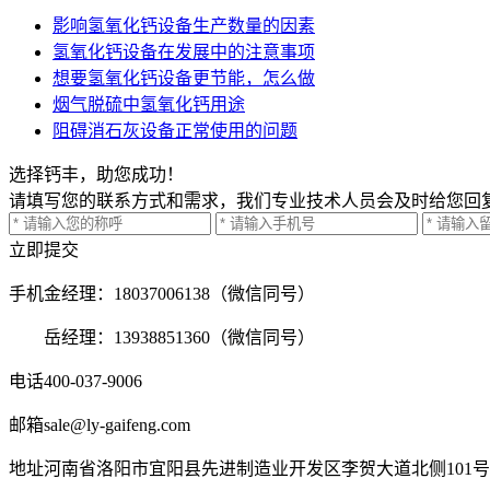
影响氢氧化钙设备生产数量的因素
氢氧化钙设备在发展中的注意事项
想要氢氧化钙设备更节能，怎么做
烟气脱硫中氢氧化钙用途
阻碍消石灰设备正常使用的问题
选择钙丰，助您成功！
请填写您的联系方式和需求，我们专业技术人员会及时给您回
立即提交
手机
金经理：18037006138（微信同号）
岳经理：13938851360（微信同号）
电话
400-037-9006
邮箱
sale@ly-gaifeng.com
地址
河南省洛阳市宜阳县先进制造业开发区李贺大道北侧101号