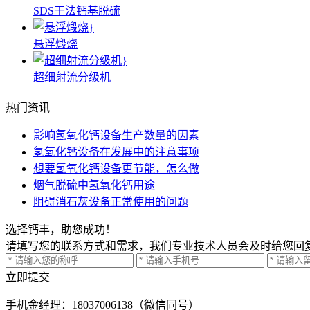
SDS干法钙基脱硫
悬浮煅烧
超细射流分级机
热门资讯
影响氢氧化钙设备生产数量的因素
氢氧化钙设备在发展中的注意事项
想要氢氧化钙设备更节能，怎么做
烟气脱硫中氢氧化钙用途
阻碍消石灰设备正常使用的问题
选择钙丰，助您成功！
请填写您的联系方式和需求，我们专业技术人员会及时给您回
立即提交
手机
金经理：18037006138（微信同号）