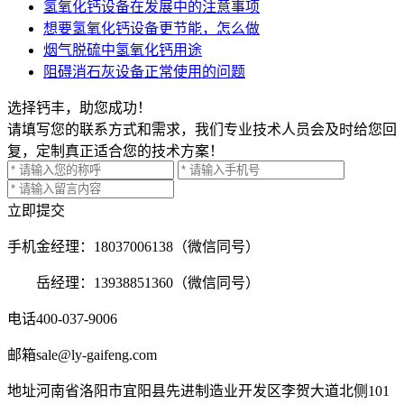
氢氧化钙设备在发展中的注意事项
想要氢氧化钙设备更节能，怎么做
烟气脱硫中氢氧化钙用途
阻碍消石灰设备正常使用的问题
选择钙丰，助您成功！
请填写您的联系方式和需求，我们专业技术人员会及时给您回
复，定制真正适合您的技术方案！
立即提交
手机
金经理：18037006138（微信同号）
岳经理：13938851360（微信同号）
电话
400-037-9006
邮箱
sale@ly-gaifeng.com
地址
河南省洛阳市宜阳县先进制造业开发区李贺大道北侧101