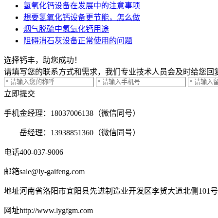
氢氧化钙设备在发展中的注意事项
想要氢氧化钙设备更节能，怎么做
烟气脱硫中氢氧化钙用途
阻碍消石灰设备正常使用的问题
选择钙丰，助您成功！
请填写您的联系方式和需求，我们专业技术人员会及时给您回
立即提交
手机
金经理：18037006138（微信同号）
岳经理：13938851360（微信同号）
电话
400-037-9006
邮箱
sale@ly-gaifeng.com
地址
河南省洛阳市宜阳县先进制造业开发区李贺大道北侧101号
网址
http://www.lygfgm.com