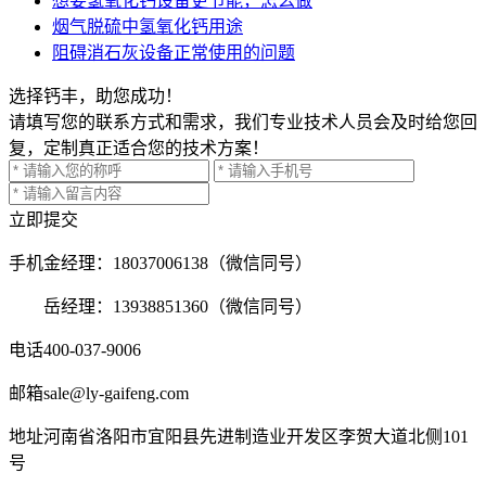
想要氢氧化钙设备更节能，怎么做
烟气脱硫中氢氧化钙用途
阻碍消石灰设备正常使用的问题
选择钙丰，助您成功！
请填写您的联系方式和需求，我们专业技术人员会及时给您回
复，定制真正适合您的技术方案！
立即提交
手机
金经理：18037006138（微信同号）
岳经理：13938851360（微信同号）
电话
400-037-9006
邮箱
sale@ly-gaifeng.com
地址
河南省洛阳市宜阳县先进制造业开发区李贺大道北侧101
号