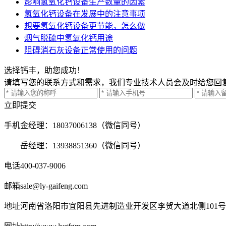
影响氢氧化钙设备生产数量的因素
氢氧化钙设备在发展中的注意事项
想要氢氧化钙设备更节能，怎么做
烟气脱硫中氢氧化钙用途
阻碍消石灰设备正常使用的问题
选择钙丰，助您成功！
请填写您的联系方式和需求，我们专业技术人员会及时给您回
立即提交
手机
金经理：18037006138（微信同号）
岳经理：13938851360（微信同号）
电话
400-037-9006
邮箱
sale@ly-gaifeng.com
地址
河南省洛阳市宜阳县先进制造业开发区李贺大道北侧101号